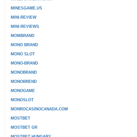
MINESGAME.US
MINI-REVIEW
MINI-REVIEWS
MOMBRAND
MONO BRAND
MONO SLOT
MONO-BRAND
MONOBRAND
MONOBREND
MONOGAME
MONOSLOT
MONROCASINOCANADA.COM
MOSTBET
MOSTBET GR
MOSTBET HUNGARY