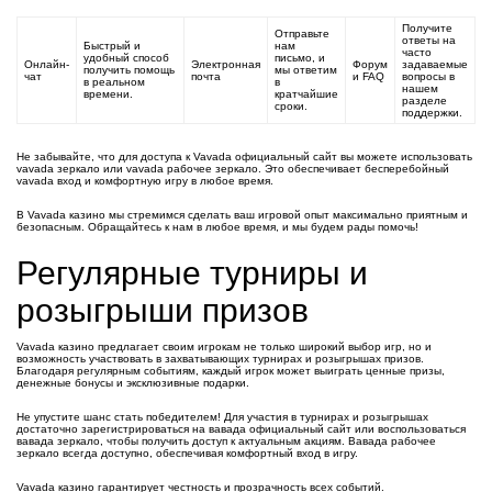
Получите
Отправьте
ответы на
Быстрый и
нам
часто
удобный способ
письмо, и
Онлайн-
Электронная
Форум
задаваемые
получить помощь
мы ответим
чат
почта
и FAQ
вопросы в
в реальном
в
нашем
времени.
кратчайшие
разделе
сроки.
поддержки.
Не забывайте, что для доступа к Vavada официальный сайт вы можете использовать
vavada зеркало или vavada рабочее зеркало. Это обеспечивает бесперебойный
vavada вход и комфортную игру в любое время.
В Vavada казино мы стремимся сделать ваш игровой опыт максимально приятным и
безопасным. Обращайтесь к нам в любое время, и мы будем рады помочь!
Регулярные турниры и
розыгрыши призов
Vavada казино предлагает своим игрокам не только широкий выбор игр, но и
возможность участвовать в захватывающих турнирах и розыгрышах призов.
Благодаря регулярным событиям, каждый игрок может выиграть ценные призы,
денежные бонусы и эксклюзивные подарки.
Не упустите шанс стать победителем! Для участия в турнирах и розыгрышах
достаточно зарегистрироваться на вавада официальный сайт или воспользоваться
вавада зеркало, чтобы получить доступ к актуальным акциям. Вавада рабочее
зеркало всегда доступно, обеспечивая комфортный вход в игру.
Vavada казино гарантирует честность и прозрачность всех событий.