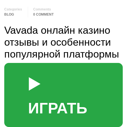
Categories
Comments
BLOG
0 COMMENT
Vavada онлайн казино
отзывы и особенности
популярной платформы
▶️
ИГРАТЬ