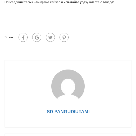
Присоединяйтесь к нам прямо сейчас и испытайте удачу вместе с вавада!
Share:
SD PANGUDIUTAMI