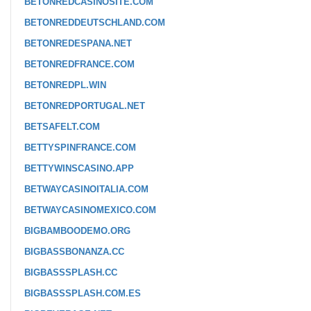
BETONREDCASINOSITE.COM
BETONREDDEUTSCHLAND.COM
BETONREDESPANA.NET
BETONREDFRANCE.COM
BETONREDPL.WIN
BETONREDPORTUGAL.NET
BETSAFELT.COM
BETTYSPINFRANCE.COM
BETTYWINSCASINO.APP
BETWAYCASINOITALIA.COM
BETWAYCASINOMEXICO.COM
BIGBAMBOODEMO.ORG
BIGBASSBONANZA.CC
BIGBASSSPLASH.CC
BIGBASSSPLASH.COM.ES