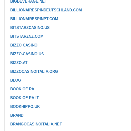
BIGBEVERAGE.NET
BILLIONAIRESPINDEUTSCHLAND.COM
BILLIONAIRESPINPT.COM
BITSTARZCASINO.US
BITSTARZNZ.COM
BIZZO CASINO
BIZZO-CASINO.US
BIZZO.AT
BIZZOCASINOITALIA.ORG
BLOG
BOOK OF RA
BOOK OF RA IT
BOOKHIPPO.UK
BRAND
BRANGOCASINOITALIA.NET