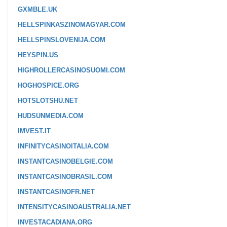
GXMBLE.UK
HELLSPINKASZINOMAGYAR.COM
HELLSPINSLOVENIJA.COM
HEYSPIN.US
HIGHROLLERCASINOSUOMI.COM
HOGHOSPICE.ORG
HOTSLOTSHU.NET
HUDSUNMEDIA.COM
IMVEST.IT
INFINITYCASINOITALIA.COM
INSTANTCASINOBELGIE.COM
INSTANTCASINOBRASIL.COM
INSTANTCASINOFR.NET
INTENSITYCASINOAUSTRALIA.NET
INVESTACADIANA.ORG