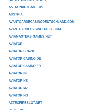
ASTRONAUTGAME.US
AUSTRIA
AVANTGARDECASINODEUTSCHLAND.COM
AVANTGARDECASINOITALIA.COM
AVIAMASTERS-GAMES.NET
AVIATOR
AVIATOR BRAZIL
AVIATOR CASINO DE
AVIATOR CASINO FR
AVIATOR IN
AVIATOR KE
AVIATOR MZ
AVIATOR NG
AZTECFIRESLOT.NET