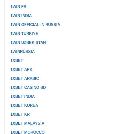
1WIN FR
1WIN INDIA
1WIN OFFICIAL IN RUSSIA
1WIN TURKIYE
1WIN UZBEKISTAN
1WINRUSSIA
1XBET
1XBET APK
1XBET ARABIC
1XBET CASINO BD
1XBET INDIA
1XBET KOREA
1XBET KR
1XBET MALAYSIA
1XBET MOROCCO