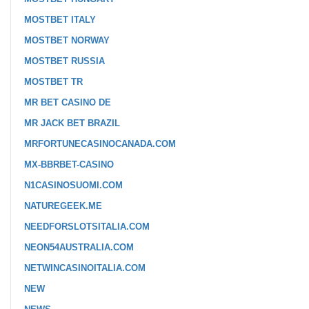
MOSTBET ITALY
MOSTBET NORWAY
MOSTBET RUSSIA
MOSTBET TR
MR BET CASINO DE
MR JACK BET BRAZIL
MRFORTUNECASINOCANADA.COM
MX-BBRBET-CASINO
N1CASINOSUOMI.COM
NATUREGEEK.ME
NEEDFORSLOTSITALIA.COM
NEON54AUSTRALIA.COM
NETWINCASINOITALIA.COM
NEW