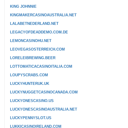
KING JOHNNIE
KINGMAKERCASINOAUSTRALIA.NET
LALABETNEDERLAND.NET
LEGACYOFDEADDEMO.COM.DE
LEMONCASINOHU.NET
LEOVEGASOSTERREICH.COM
LORELEIBREWING.BEER
LOTTOMATICACASINOITALIA.COM
LOUPYSCRABS.COM
LUCKYHUNTERUK.UK
LUCKYNUGGETCASINOCANADA.COM
LUCKYONESCASINO.US
LUCKYONESCASINOAUSTRALIA.NET
LUCKYPENNYSLOT.US
LUKKICASINOIRELAND.COM