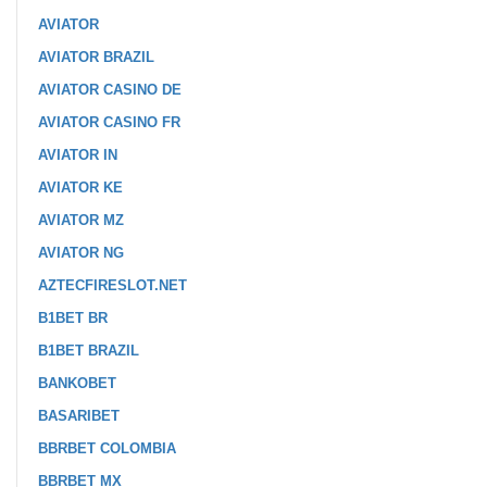
AVIATOR
AVIATOR BRAZIL
AVIATOR CASINO DE
AVIATOR CASINO FR
AVIATOR IN
AVIATOR KE
AVIATOR MZ
AVIATOR NG
AZTECFIRESLOT.NET
B1BET BR
B1BET BRAZIL
BANKOBET
BASARIBET
BBRBET COLOMBIA
BBRBET MX