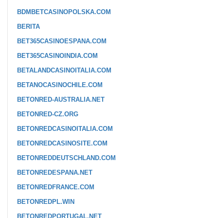
BDMBETCASINOPOLSKA.COM
BERITA
BET365CASINOESPANA.COM
BET365CASINOINDIA.COM
BETALANDCASINOITALIA.COM
BETANOCASINOCHILE.COM
BETONRED-AUSTRALIA.NET
BETONRED-CZ.ORG
BETONREDCASINOITALIA.COM
BETONREDCASINOSITE.COM
BETONREDDEUTSCHLAND.COM
BETONREDESPANA.NET
BETONREDFRANCE.COM
BETONREDPL.WIN
BETONREDPORTUGAL.NET