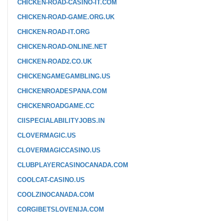
CHICKEN-ROAD-CASINO-IT.COM
CHICKEN-ROAD-GAME.ORG.UK
CHICKEN-ROAD-IT.ORG
CHICKEN-ROAD-ONLINE.NET
CHICKEN-ROAD2.CO.UK
CHICKENGAMEGAMBLING.US
CHICKENROADESPANA.COM
CHICKENROADGAME.CC
CIISPECIALABILITYJOBS.IN
CLOVERMAGIC.US
CLOVERMAGICCASINO.US
CLUBPLAYERCASINOCANADA.COM
COOLCAT-CASINO.US
COOLZINOCANADA.COM
CORGIBETSLOVENIJA.COM