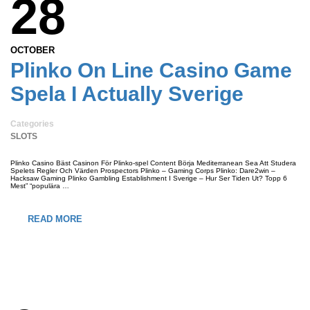
28
OCTOBER
Plinko On Line Casino Game
Spela I Actually Sverige
Categories
SLOTS
Plinko Casino Bäst Casinon För Plinko-spel Content Börja Mediterranean Sea Att Studera
Spelets Regler Och Värden Prospectors Plinko – Gaming Corps Plinko: Dare2win –
Hacksaw Gaming Plinko Gambling Establishment I Sverige – Hur Ser Tiden Ut? Topp 6
Mest” “populära …
READ MORE