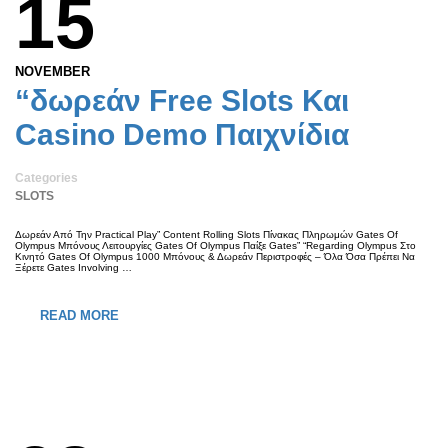
15
NOVEMBER
“δωρεάν Free Slots Και
Casino Demo Παιχνίδια
Categories
SLOTS
Δωρεάν Από Την Practical Play” Content Rolling Slots Πίνακας Πληρωμών Gates Of
Olympus Μπόνους Λειτουργίες Gates Of Olympus Παίξε Gates” “Regarding Olympus Στο
Κινητό Gates Of Olympus 1000 Μπόνους & Δωρεάν Περιστροφές – Όλα Όσα Πρέπει Να
Ξέρετε Gates Involving …
READ MORE