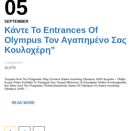
05
SEPTEMBER
Κάντε Το Entrances Of
Olympus Τον Αγαπημένο Σας
Κουλοχέρη”
Categories
SLOTS
“δωρεάν Από Την Pragmatic Play Content Gates Involving Olympus 1000 Δωρεάν – Παίξτε
Χωρίς Ρίσκο Επιλέξτε Το Στοίχημά Σας: Αγορά Μπόνους Οι Κορυφαίοι Online Κουλοχέρηδες
Και Slots Από Την Pragmatic Πολλαπλασιαστές Gates Of Olympus Vs Gates Involving
Olympus 1000 – …
READ MORE