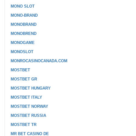
MONO SLOT
MONO-BRAND
MONOBRAND
MONOBREND
MONOGAME
MONOSLOT
MONROCASINOCANADA.COM
MOSTBET
MOSTBET GR
MOSTBET HUNGARY
MOSTBET ITALY
MOSTBET NORWAY
MOSTBET RUSSIA
MOSTBET TR
MR BET CASINO DE