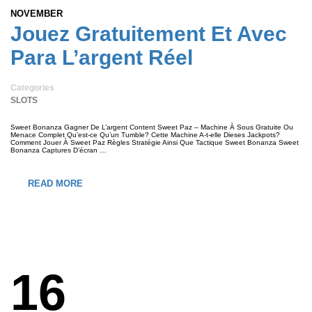
NOVEMBER
Jouez Gratuitement Et Avec
Para L’argent Réel
Categories
SLOTS
Sweet Bonanza Gagner De L’argent Content Sweet Paz – Machine À Sous Gratuite Ou
Menace Complet Qu’est-ce Qu’un Tumble? Cette Machine A-t-elle Dieses Jackpots?
Comment Jouer À Sweet Paz Règles Stratégie Ainsi Que Tactique Sweet Bonanza Sweet
Bonanza Captures D’écran …
READ MORE
16