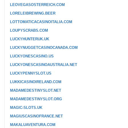
LEOVEGASOSTERREICH.COM
LORELEIBREWING.BEER
LOTTOMATICACASINOITALIA.COM
LOUPYSCRABS.COM
LUCKYHUNTERUK.UK
LUCKYNUGGETCASINOCANADA.COM
LUCKYONESCASINO.US
LUCKYONESCASINOAUSTRALIA.NET
LUCKYPENNYSLOT.US
LUKKICASINOIRELAND.COM
MADAMEDESTINYSLOT.NET
MADAMEDESTINYSLOT.ORG
MAGIC-SLOTS.UK
MAGIUSCASINOFRANCE.NET
MAKALUAVENTURA.COM