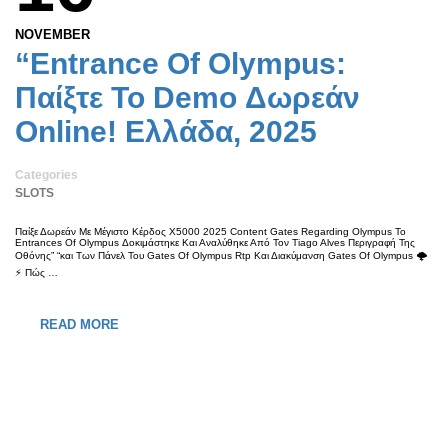
NOVEMBER
“Entrance Of Olympus:
Παίξτε Το Demo Δωρεάν
Online! Ελλάδα, 2025
Categories
SLOTS
Παίξε Δωρεάν Με Μέγιστο Κέρδος X5000 2025 Content Gates Regarding Olympus Το
Entrances Of Olympus Δοκιμάστηκε Και Αναλύθηκε Από Τον Tiago Alves Περιγραφή Της
Οθόνης” “και Των Πάνελ Του Gates Of Olympus Rtp Και Διακύμανση Gates Of Olympus 🌩
⚡️ Πώς …
READ MORE