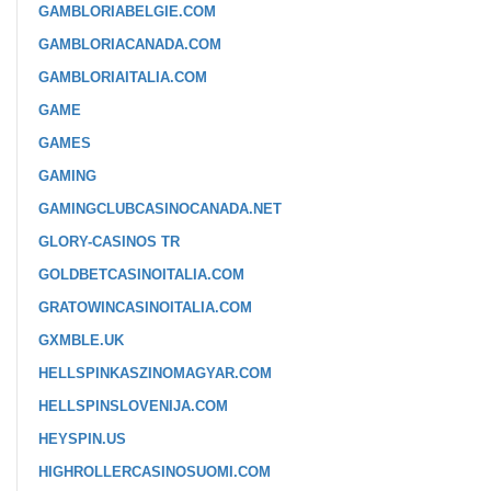
GAMBLORIABELGIE.COM
GAMBLORIACANADA.COM
GAMBLORIAITALIA.COM
GAME
GAMES
GAMING
GAMINGCLUBCASINOCANADA.NET
GLORY-CASINOS TR
GOLDBETCASINOITALIA.COM
GRATOWINCASINOITALIA.COM
GXMBLE.UK
HELLSPINKASZINOMAGYAR.COM
HELLSPINSLOVENIJA.COM
HEYSPIN.US
HIGHROLLERCASINOSUOMI.COM