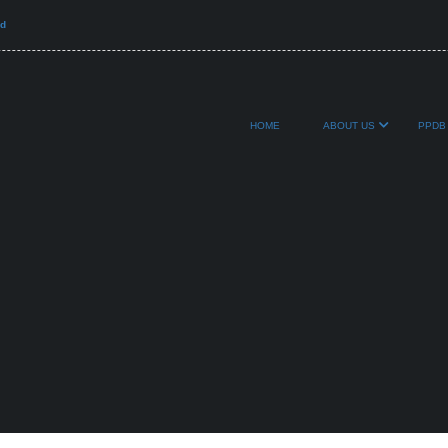
id
HOME
ABOUT US
PPDB
E