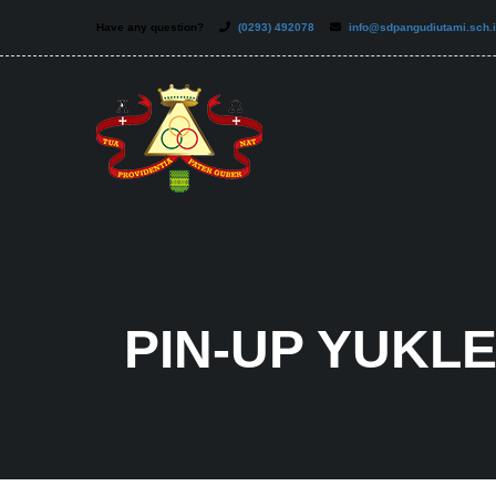
Have any question?
(0293) 492078
info@sdpangudiutami.sch.
PIN-UP YUKL