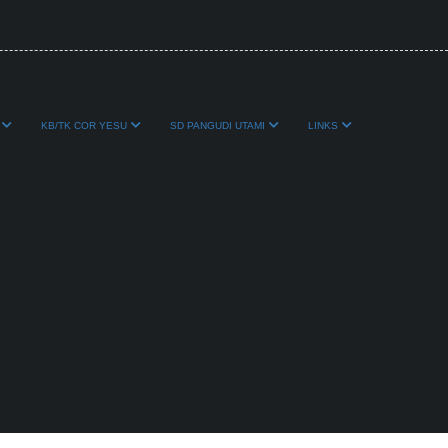
KB/TK COR YESU
SD PANGUDI UTAMI
LINKS