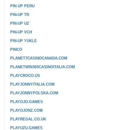
PIN UP PERU
PIN-UP TR
PIN-UP UZ
PIN-UP VCH
PIN-UP YUKLE
PINCO
PLANET7CASINOCANADA.COM
PLANETWIN365CASINOITALIA.COM
PLAYCROCO.US
PLAYJONNYITALIA.COM
PLAYJONNYPOLSKA.COM
PLAYOJO.GAMES
PLAYOJONZ.COM
PLAYREGAL.CO.UK
PLAYUZU.GAMES