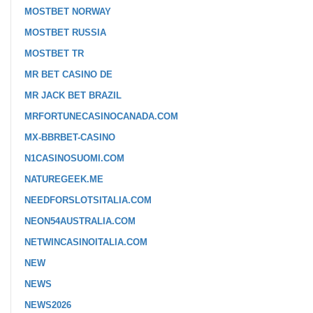
MOSTBET NORWAY
MOSTBET RUSSIA
MOSTBET TR
MR BET CASINO DE
MR JACK BET BRAZIL
MRFORTUNECASINOCANADA.COM
MX-BBRBET-CASINO
N1CASINOSUOMI.COM
NATUREGEEK.ME
NEEDFORSLOTSITALIA.COM
NEON54AUSTRALIA.COM
NETWINCASINOITALIA.COM
NEW
NEWS
NEWS2026