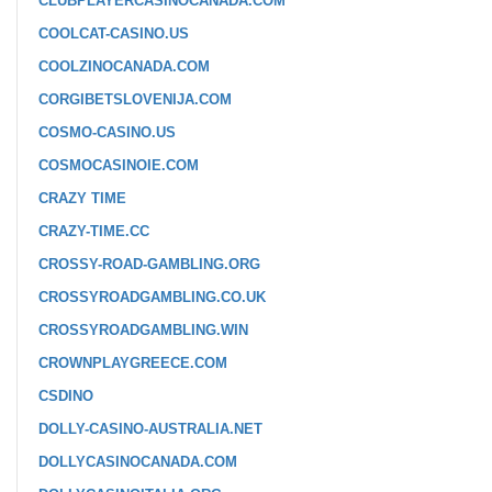
CLUBPLAYERCASINOCANADA.COM
COOLCAT-CASINO.US
COOLZINOCANADA.COM
CORGIBETSLOVENIJA.COM
COSMO-CASINO.US
COSMOCASINOIE.COM
CRAZY TIME
CRAZY-TIME.CC
CROSSY-ROAD-GAMBLING.ORG
CROSSYROADGAMBLING.CO.UK
CROSSYROADGAMBLING.WIN
CROWNPLAYGREECE.COM
CSDINO
DOLLY-CASINO-AUSTRALIA.NET
DOLLYCASINOCANADA.COM