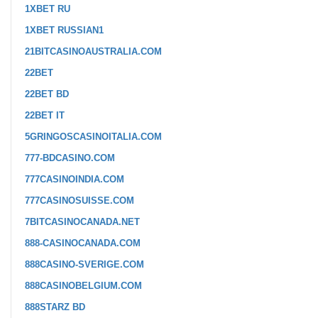
1XBET RU
1XBET RUSSIAN1
21BITCASINOAUSTRALIA.COM
22BET
22BET BD
22BET IT
5GRINGOSCASINOITALIA.COM
777-BDCASINO.COM
777CASINOINDIA.COM
777CASINOSUISSE.COM
7BITCASINOCANADA.NET
888-CASINOCANADA.COM
888CASINO-SVERIGE.COM
888CASINOBELGIUM.COM
888STARZ BD