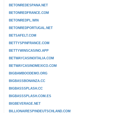
BETONREDESPANA.NET
BETONREDFRANCE.COM
BETONREDPL.WIN
BETONREDPORTUGAL.NET
BETSAFELT.COM
BETTYSPINFRANCE.COM
BETTYWINSCASINO.APP
BETWAYCASINOITALIA.COM
BETWAYCASINOMEXICO.COM
BIGBAMBOODEMO.ORG
BIGBASSBONANZA.CC
BIGBASSSPLASH.CC
BIGBASSSPLASH.COM.ES
BIGBEVERAGE.NET
BILLIONAIRESPINDEUTSCHLAND.COM