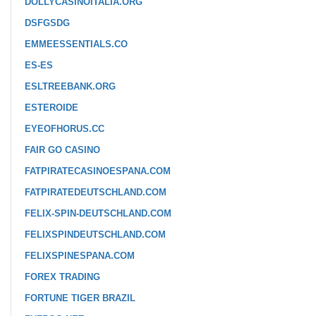
DOLLYCASINOITALIA.ORG
DSFGSDG
EMMEESSENTIALS.CO
ES-ES
ESLTREEBANK.ORG
ESTEROIDE
EYEOFHORUS.CC
FAIR GO CASINO
FATPIRATECASINOESPANA.COM
FATPIRATEDEUTSCHLAND.COM
FELIX-SPIN-DEUTSCHLAND.COM
FELIXSPINDEUTSCHLAND.COM
FELIXSPINESPANA.COM
FOREX TRADING
FORTUNE TIGER BRAZIL