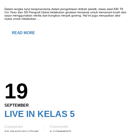
Dalam rangka turut berperanserta dalam pengelolaan limbah plastik, siswa siswi KB/ TK
Cor Yesu dan SD Pangudi Utami melakukan gerakan bersama untuk menanam buah dan
sayur menggunakan media dari bungkus minyak goreng. Hal ini juga merupakan aksi
nyata untuk melakukan …
READ MORE
19
SEPTEMBER
LIVE IN KELAS 5
Categories
Comments