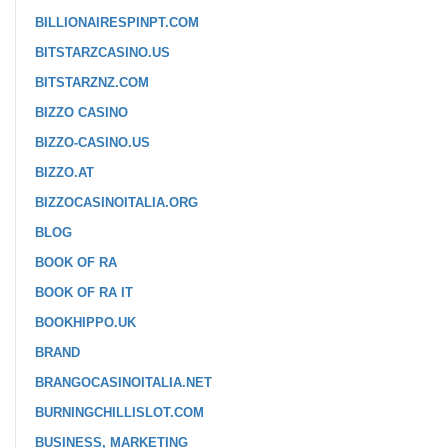
BILLIONAIRESPINPT.COM
BITSTARZCASINO.US
BITSTARZNZ.COM
BIZZO CASINO
BIZZO-CASINO.US
BIZZO.AT
BIZZOCASINOITALIA.ORG
BLOG
BOOK OF RA
BOOK OF RA IT
BOOKHIPPO.UK
BRAND
BRANGOCASINOITALIA.NET
BURNINGCHILLISLOT.COM
BUSINESS, MARKETING