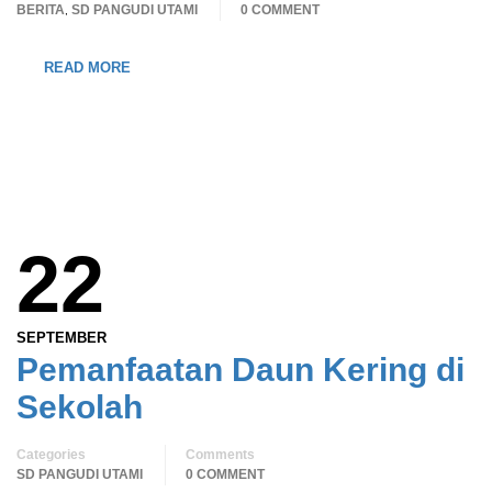
BERITA
SD PANGUDI UTAMI
0 COMMENT
,
READ MORE
22
SEPTEMBER
Pemanfaatan Daun Kering di
Sekolah
Categories
Comments
SD PANGUDI UTAMI
0 COMMENT