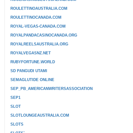
ROULETTINOAUSTRALIA.COM
ROULETTINOCANADA.COM
ROYAL-VEGAS-CANADA.COM
ROYALPANDACASINOCANADA.ORG
ROYALREELSAUSTRALIA.ORG
ROYALVEGASNZ.NET
RUBYFORTUNE.WORLD
SD PANGUDI UTAMI
SEMAGLUTIDE ONLINE
SEP_PB_AMERICANWRITERSASSOCIATION
SEP1
SLOT
SLOTLOUNGEAUSTRALIA.COM
SLOTS