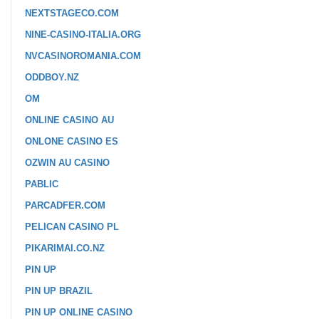
NEXTSTAGECO.COM
NINE-CASINO-ITALIA.ORG
NVCASINOROMANIA.COM
ODDBOY.NZ
OM
ONLINE CASINO AU
ONLONE CASINO ES
OZWIN AU CASINO
PABLIC
PARCADFER.COM
PELICAN CASINO PL
PIKARIMAI.CO.NZ
PIN UP
PIN UP BRAZIL
PIN UP ONLINE CASINO