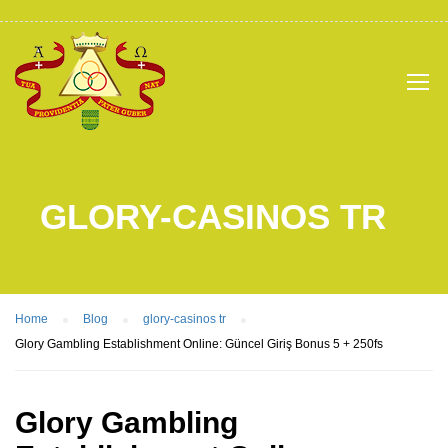
GLORY-CASINOS TR
Home
Blog
glory-casinos tr
Glory Gambling Establishment Online: Güncel Giriş Bonus 5 + 250fs
Glory Gambling