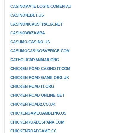
CASINOMATE-LOGIN.COMEN-AU
CASINON1BET.US
CASINONICAUSTRALIA.NET
CASINOWAZAMBA
CASUMO-CASINO.US
CASUMOCASINOSVERIGE.COM
CATHOLICMYANMAR.ORG
CHICKEN-ROAD-CASINO-IT.COM
CHICKEN-ROAD-GAME.ORG.UK
CHICKEN-ROAD-IT.ORG
CHICKEN-ROAD-ONLINE.NET
CHICKEN-ROAD2.CO.UK
CHICKENGAMEGAMBLING.US
CHICKENROADESPANA.COM
CHICKENROADGAME.CC