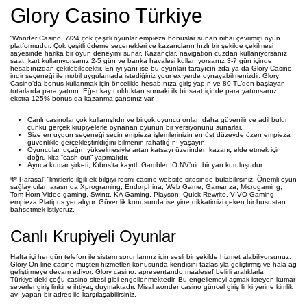
Glory Casino Türkiye
“Wonder Casino, 7/24 çok çeşitli oyunlar empieza bonuslar sunan nihai çevrimiçi oyun
platformudur. Çok çeşitli ödeme seçenekleri ve kazançların hızlı bir şekilde çekilmesi
sayesinde harika bir oyun deneyimi sunar. Kazançlar, navigation cüzdan kullanıyorsanız
saat, kart kullanıyorsanız 2-5 gün ve banka havalesi kullanıyorsanız 3-7 gün içinde
hesabınızdan çekilebilecektir. En iyi yanı ise bu oyunları tarayıcınızda ya da Glory Casino
indir seçeneği ile mobil uygulamada istediğiniz your ex yerde oynayabilmenizdir. Glory
Casino’da bonus kullanmak için öncelikle hesabınıza giriş yapın ve 80 TL’den başlayan
tutarlarda para yatırın. Eğer kayıt olduktan sonraki ilk bir saat içinde para yatırırsanız,
ekstra 125% bonus da kazanma şansınız var.
Canlı casinolar çok kullanışlıdır ve birçok oyuncu onları daha güvenilir ve adil bulur
çünkü gerçek krupiyelerle oynanan oyunun bir versiyonunu sunarlar.
Size en uygun seçeneği seçin empieza işlemlerinizin en üst düzeyde özen empieza
güvenlikle gerçekleştirildiğini bilmenin rahatlığını yaşayın.
Oyuncular, uçağın yükselmesiyle artan katsayı üzerinden kazanç elde etmek için
doğru kita “cash out” yapmalıdır.
Ayrıca kumar şirketi, Kıbrıs’ta kayıtlı Gambler IO NV’nin bir yan kuruluşudur.
💸 Parasal” “limitlerle ilgili ek bilgiyi resmi casino website sitesinde bulabilirsiniz. Önemli oyun
sağlayıcıları arasında Xprograming, Endorphina, Web Game, Gamanza, Microgaming,
Tom Horn Video gaming, Swintt, KA Gaming, Playson, Quick Rewrite, VIVO Gaming
empieza Platipus yer alıyor. Güvenlik konusunda ise yine dikkatimizi çeken bir husustan
bahsetmek istiyoruz.
Canlı Krupiyeli Oyunlar
Hafta içi her gün telefon ile sistem sorunlarınız için sesli bir şekilde hizmet alabiliyorsunuz.
Glory On line casino müşteri hizmetleri konusunda kendisini fazlasıyla geliştirmiş ve hala ag
geliştirmeye devam ediyor. Glory casino. apresentando maalesef belirli aralıklarla
Türkiye’deki çoğu casino sitesi gibi engellenmektedir. Bu engellemeyi aşmak isteyen kumar
severler giriş linkine ihtiyaç duymaktadır. Misal wonder casino güncel giriş linki yerine kimlik
avı yapan bir adres ile karşılaşabilirsiniz.