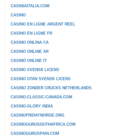
CASINIAITALIA.COM
CASINO
CASINO EN LIGNE ARGENT REEL
CASINO EN LIGNE FR
CASINO ONLINA CA
CASINO ONLINE AR
CASINÒ ONLINE IT
CASINO SVENSK LICENS
CASINO UTAN SVENSK LICENS
CASINO ZONDER CRUCKS NETHERLANDS
CASINO-CLASSIC-CANADA.COM
CASINO-GLORY INDIA
CASINOFRIDAYNORGE.ORG
CASINOGURUSOUTHAFRICA.COM
CASINOGURUSPAIN.COM