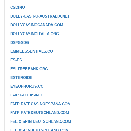
CSDINO
DOLLY-CASINO-AUSTRALIA.NET
DOLLYCASINOCANADA.COM
DOLLYCASINOITALIA.ORG
DSFGSDG
EMMEESSENTIALS.CO
ES-ES
ESLTREEBANK.ORG
ESTEROIDE
EYEOFHORUS.CC
FAIR GO CASINO
FATPIRATECASINOESPANA.COM
FATPIRATEDEUTSCHLAND.COM
FELIX-SPIN-DEUTSCHLAND.COM
FELIXSPINDEUTSCHLAND.COM