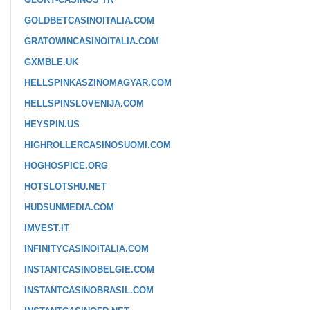
GOLDBETCASINOITALIA.COM
GRATOWINCASINOITALIA.COM
GXMBLE.UK
HELLSPINKASZINOMAGYAR.COM
HELLSPINSLOVENIJA.COM
HEYSPIN.US
HIGHROLLERCASINOSUOMI.COM
HOGHOSPICE.ORG
HOTSLOTSHU.NET
HUDSUNMEDIA.COM
IMVEST.IT
INFINITYCASINOITALIA.COM
INSTANTCASINOBELGIE.COM
INSTANTCASINOBRASIL.COM