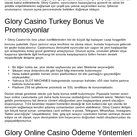
olarak kabul edilmektedir. Glory Casino, oyuncuların kazançlarına güvenli ve rahat bir
şekilde erişebilmelerini sağlamak için çeşitli pra çekme seçenekleri sunar. Şifrenizi
unutursanız, oturum açma penceresinde belirtilen düğmeye tıklayın.
Glory Casino Turkey Bonus Ve
Promosyonlar
⚡️ Glory Casino’nin öne çıkan özelliklerinden biri de büyük ilgi toplayan cazip hoşgeldin
bonusu paketidir. Oyun tarzınız veya tercihiniz ne olursa olsun, burada hoşunuza gidecek
bir şeyler bulacaksınız. Casinomuzu deneyimli oyuncular için uygun ve yeni başlayanlar
için anlaşılması kolay good getirmeyi amaçlıyoruz. Oturum açma, unutulan şifreler veya
başarısız işlemlerle ilgili herhangi bir sorunla karşılaşırsanız lütfen hemen destek
müşterileriyle iletişime geçin.
Bir diğer nokta ise, yine slotlar sayfasında yer alan filtreleme seçeneğidir.
Şikayet veya dolandırıcılık gibi hiçbir bilgi internette bulunmuyor.
Hatta kaliteli şekilde hizmet veren platformların bir elin parmağını geçmediğini
söyleyebiliriz.
Yalnızca SLOT MACHINES kategorisinde oynanan bahisler, x50 olan bahis şartına
katkıda bulunacaktır.
Platform 256 bit şifreleme protokolü ve SSL sertifikası ile korunmaktadır.
Dürüst olmak gerekirse sitede çok fazla bonus teklifi bulunmuyor. Piyasada hizmet veren
bazı online casinolarda çok daha fazla bonusa rastladığımızı belirtmek isteriz. Nitekim hoş
geldin promosyonu kid derece cömert olduğundan yeni başlayanlara yeterli olacağını
düşünüyoruz. 7/24 kesintisiz müşteri hizmetleri desteği ile tüm kullanıcılar için olumlu bir
deneyim sağlamaya kendini adamış uzmanlardan yardım alabilirsiniz. Glory Casino iletişim
için birçok kanal sunar; uzmanlara canlı sohbet, e-posta, Telegram, WhatsApp, Instagram,
Twitter aracılığıyla” “ulaşabilirsiniz. Site, giriş için tarayıcı üzerinden hizmet vermeye devam
ediyor ve ek olarak; oyun deneyiminin tüm heyecanını doğrudan mobil cihazlarınızdan da
yaşayabiliyorsunuz.
Glory Online Casino Ödeme Yöntemleri