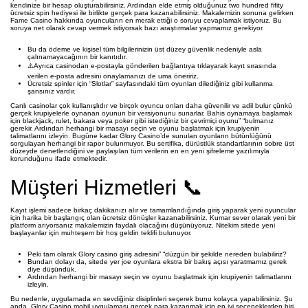
kendinize bir hesap oluşturabilirsiniz. Ardından elde etmiş olduğunuz two hundred fifity
ücretsiz spin hediyesi ile birlikte gerçek para kazanabilirsiniz. Makalemizin sonuna gelirken
Fame Casino hakkında oyuncuların en merak ettiği o soruyu cevaplamak istiyoruz. Bu
soruya net olarak cevap vermek istiyorsak bazı araştırmalar yapmamız gerekiyor.
Bu da ödeme ve kişisel tüm bilgilerinizin üst düzey güvenlik nedeniyle asla
çalınamayacağının bir kanıtıdır.
⚠️Ayrıca casinodan e-postayla gönderilen bağlantıya tıklayarak kayıt sırasında
verilen e-posta adresini onaylamanızı de uma öneririz.
Ücretsiz spinler için “Slotlar” sayfasındaki tüm oyunları dilediğiniz gibi kullanma
şansınız vardır.
Canlı casinolar çok kullanışlıdır ve birçok oyuncu onları daha güvenilir ve adil bulur çünkü
gerçek krupiyelerle oynanan oyunun bir versiyonunu sunarlar. Bahis oynamaya başlamak
için blackjack, rulet, bakara veya poker gibi istediğiniz bir çevrimiçi oyunu” “bulmanız
gerekir. Ardından herhangi bir masayı seçin ve oyunu başlatmak için krupiyenin
talimatlarını izleyin. Bugüne kadar Glory Casino’de sunulan oyunların bütünlüğünü
sorgulayan herhangi bir rapor bulunmuyor. Bu sertifika, dürüstlük standartlarının sobre üst
düzeyde denetlendiğini ve paylaşılan tüm verilerin en en yeni şifreleme yazılımıyla
korunduğunu ifade etmektedir.
Müşteri Hizmetleri 📞
Kayıt işlemi sadece birkaç dakikanızı alır ve tamamlandığında giriş yaparak yeni oyuncular
için harika bir başlangıç olan ücretsiz dönüşler kazanabilirsiniz. Kumar sever olarak yeni bir
platform arıyorsanız makalemizin faydalı olacağını düşünüyoruz. Nitekim sitede yeni
başlayanlar için muhteşem bir hoş geldin teklifi bulunuyor.
Peki tam olarak Glory casino giriş adresini” “düzgün bir şekilde nereden bulabiliriz?
Bundan dolayı da, sitede yer joe oyunlara ekstra bir bakış açısı yaratmamız gerek
diye düşündük.
Ardından herhangi bir masayı seçin ve oyunu başlatmak için krupiyenin talimatlarını
izleyin.
Bu nedenle, uygulamada en sevdiğiniz disiplinleri seçerek bunu kolayca yapabilirsiniz. Şu
anda, Glory Casino mobil uygulaması gerçek para kazanmak için en iyi seçeneklerden biri