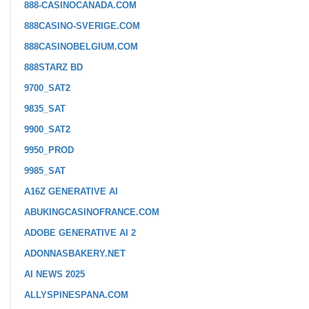
888-CASINOCANADA.COM
888CASINO-SVERIGE.COM
888CASINOBELGIUM.COM
888STARZ BD
9700_SAT2
9835_SAT
9900_SAT2
9950_PROD
9985_SAT
A16Z GENERATIVE AI
ABUKINGCASINOFRANCE.COM
ADOBE GENERATIVE AI 2
ADONNASBAKERY.NET
AI NEWS 2025
ALLYSPINESPANA.COM