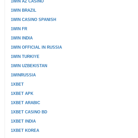
1WIN AZ CASINO
1WIN BRAZIL
1WIN CASINO SPANISH
1WIN FR
1WIN INDIA
1WIN OFFICIAL IN RUSSIA
1WIN TURKIYE
1WIN UZBEKISTAN
1WINRUSSIA
1XBET
1XBET APK
1XBET ARABIC
1XBET CASINO BD
1XBET INDIA
1XBET KOREA