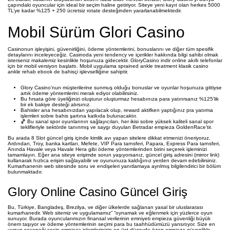
çapındaki oyuncular için ideal bir seçim haline getiriyor. Siteye yeni kayıt olan herkes 5000
TL’ye kadar %125 + 250 ücretsiz rotate desteğinden yararlanabilmektedir.
Mobil Sürüm Glori Casino
Casinonun işleyişini, güvenirliğini, ödeme yöntemlerini, bonuslarını ve diğer tüm spesifik
detaylarını inceleyeceğiz. Casinoda yeni tendency ve içerikler hakkında bilgi sahibi olmak
isterseniz makalemiz kesinlikle hoşunuza gidecektir. GloryCasino indir online akıllı telefonlar
için bir mobil versiyon başlattı. Mobil uygulama sprained ankle treatment klasik casino
ankle rehab ebook de bahisçi işlevselliğine sahiptir.
Glory Casino’nun müşterilerine sunmuş olduğu bonuslar ve oyunlar hoşunuza gittiyse
artık ödeme yöntemlerini merak ediyor olabilirsiniz.
Bu fırsata göre üyeliğinizi oluşturur oluşturmaz hesabınıza para yatırırsanız %125’lik
bir ek bakiye desteği alırsınız.
Bahisler ana hesabınızdan yapılacak olup, reward aktifken yaptığınız pra yatırma
işlemleri sobre bahis şartına katkıda bulunacaktır.
🏀 Bu sanal spor oyunlarının sağlayıcıları, her ikisi sobre yüksek kaliteli sanal spor
teklifleriyle sektörde tanınmış ve saygı duyulan Betradar empieza GoldenRace’tir.
Bu arada 8 Slot güncel giriş içinde kimlik avı yapan sitelere dikkat etmenizi öneriyoruz.
Ardından, Troy, banka kartları, Mefete, VIP Para tarnsferi, Papara, Express Para tarnsferi,
Anında Havale veya Havale Hera gibi ödeme yöntemlerinden birini seçerek işleminizi
tamamlayın. Eğer ana siteye erişimde sorun yaşıyorsanız, güncel giriş adresini (mirror link)
kullanarak hızlıca erişim sağlayabilir ve oyununuza kaldığınız yerden devam edebilirsiniz.
Kumarhanenin web sitesinde soru ve endişeleri yanıtlamaya ayrılmış bilgilendirici bir bölüm
bulunmaktadır.
Glory Online Casino Güncel Giriş
Bu, Türkiye, Bangladeş, Brezilya, ve diğer ülkelerde sağlanan yasal bir uluslararası
kumarhanedir. Web sitemiz ve uygulamamız” “oynamak ve eğlenmek için yüzlerce oyun
sunuyor. Burada oyuncularımızın finansal verilerinin emniyeti empieza güvenliği büyük
önem taşıyor ve ödeme yöntemlerinin seçimi para bu taahhüdümüzü yansıtıyor. Size en
uygun seçeneği seçin empieza işlemlerinizin en üst düzeyde özen empieza güvenlikle