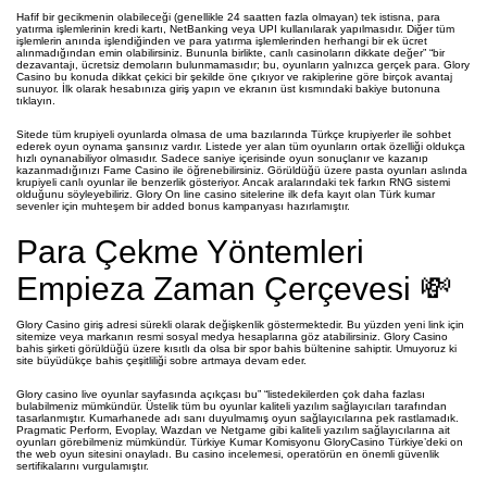
Hafif bir gecikmenin olabileceği (genellikle 24 saatten fazla olmayan) tek istisna, para
yatırma işlemlerinin kredi kartı, NetBanking veya UPI kullanılarak yapılmasıdır. Diğer tüm
işlemlerin anında işlendiğinden ve para yatırma işlemlerinden herhangi bir ek ücret
alınmadığından emin olabilirsiniz. Bununla birlikte, canlı casinoların dikkate değer” “bir
dezavantajı, ücretsiz demoların bulunmamasıdır; bu, oyunların yalnızca gerçek para. Glory
Casino bu konuda dikkat çekici bir şekilde öne çıkıyor ve rakiplerine göre birçok avantaj
sunuyor. İlk olarak hesabınıza giriş yapın ve ekranın üst kısmındaki bakiye butonuna
tıklayın.
Sitede tüm krupiyeli oyunlarda olmasa de uma bazılarında Türkçe krupiyerler ile sohbet
ederek oyun oynama şansınız vardır. Listede yer alan tüm oyunların ortak özelliği oldukça
hızlı oynanabiliyor olmasıdır. Sadece saniye içerisinde oyun sonuçlanır ve kazanıp
kazanmadığınızı Fame Casino ile öğrenebilirsiniz. Görüldüğü üzere pasta oyunları aslında
krupiyeli canlı oyunlar ile benzerlik gösteriyor. Ancak aralarındaki tek farkın RNG sistemi
olduğunu söyleyebiliriz. Glory On line casino sitelerine ilk defa kayıt olan Türk kumar
sevenler için muhteşem bir added bonus kampanyası hazırlamıştır.
Para Çekme Yöntemleri
Empieza Zaman Çerçevesi 💸
Glory Casino giriş adresi sürekli olarak değişkenlik göstermektedir. Bu yüzden yeni link için
sitemize veya markanın resmi sosyal medya hesaplarına göz atabilirsiniz. Glory Casino
bahis şirketi görüldüğü üzere kısıtlı da olsa bir spor bahis bültenine sahiptir. Umuyoruz ki
site büyüdükçe bahis çeşitliliği sobre artmaya devam eder.
Glory casino live oyunlar sayfasında açıkçası bu” “listedekilerden çok daha fazlası
bulabilmeniz mümkündür. Üstelik tüm bu oyunlar kaliteli yazılım sağlayıcıları tarafından
tasarlanmıştır. Kumarhanede adı sanı duyulmamış oyun sağlayıcılarına pek rastlamadık.
Pragmatic Perform, Evoplay, Wazdan ve Netgame gibi kaliteli yazılım sağlayıcılarına ait
oyunları görebilmeniz mümkündür. Türkiye Kumar Komisyonu GloryCasino Türkiye’deki on
the web oyun sitesini onayladı. Bu casino incelemesi, operatörün en önemli güvenlik
sertifikalarını vurgulamıştır.