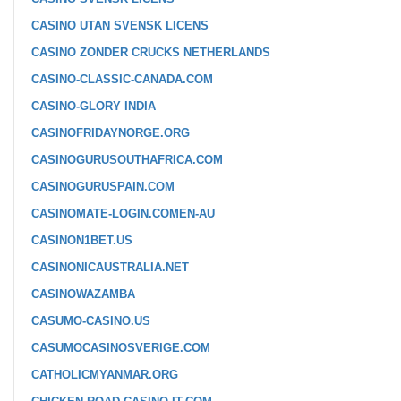
CASINO UTAN SVENSK LICENS
CASINO ZONDER CRUCKS NETHERLANDS
CASINO-CLASSIC-CANADA.COM
CASINO-GLORY INDIA
CASINOFRIDAYNORGE.ORG
CASINOGURUSOUTHAFRICA.COM
CASINOGURUSPAIN.COM
CASINOMATE-LOGIN.COMEN-AU
CASINON1BET.US
CASINONICAUSTRALIA.NET
CASINOWAZAMBA
CASUMO-CASINO.US
CASUMOCASINOSVERIGE.COM
CATHOLICMYANMAR.ORG