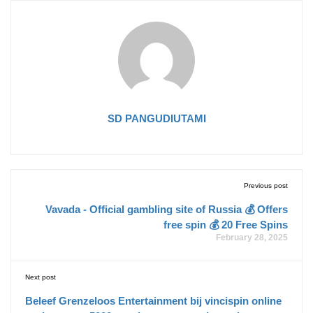
SD PANGUDIUTAMI
Previous post
Vavada - Official gambling site of Russia 💰 Offers
free spin 💰 20 Free Spins
February 28, 2025
Next post
Beleef Grenzeloos Entertainment bij vincispin online