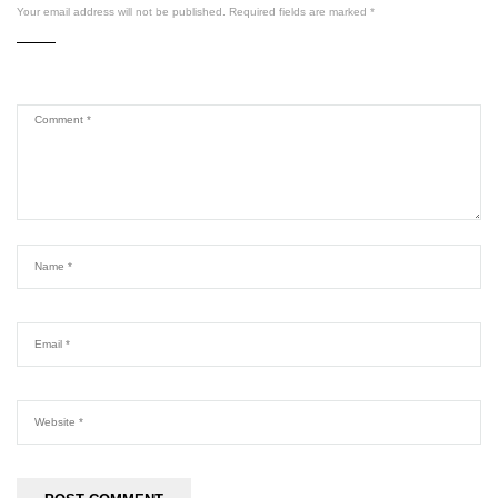
Your email address will not be published.
Required fields are marked
*