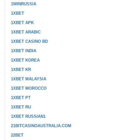
1WINRUSSIA
1XBET
1XBET APK
1XBET ARABIC
1XBET CASINO BD
1XBET INDIA
1XBET KOREA
1XBET KR
1XBET MALAYSIA
1XBET MOROCCO
1XBET PT
1XBET RU
1XBET RUSSIAN1
21BITCASINOAUSTRALIA.COM
22BET