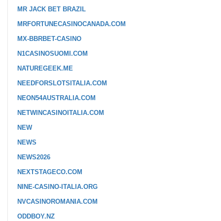
MR JACK BET BRAZIL
MRFORTUNECASINOCANADA.COM
MX-BBRBET-CASINO
N1CASINOSUOMI.COM
NATUREGEEK.ME
NEEDFORSLOTSITALIA.COM
NEON54AUSTRALIA.COM
NETWINCASINOITALIA.COM
NEW
NEWS
NEWS2026
NEXTSTAGECO.COM
NINE-CASINO-ITALIA.ORG
NVCASINOROMANIA.COM
ODDBOY.NZ