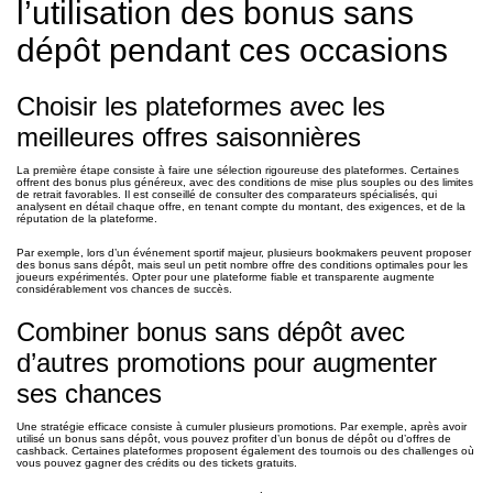
l’utilisation des bonus sans
dépôt pendant ces occasions
Choisir les plateformes avec les
meilleures offres saisonnières
La première étape consiste à faire une sélection rigoureuse des plateformes. Certaines
offrent des bonus plus généreux, avec des conditions de mise plus souples ou des limites
de retrait favorables. Il est conseillé de consulter des comparateurs spécialisés, qui
analysent en détail chaque offre, en tenant compte du montant, des exigences, et de la
réputation de la plateforme.
Par exemple, lors d’un événement sportif majeur, plusieurs bookmakers peuvent proposer
des bonus sans dépôt, mais seul un petit nombre offre des conditions optimales pour les
joueurs expérimentés. Opter pour une plateforme fiable et transparente augmente
considérablement vos chances de succès.
Combiner bonus sans dépôt avec
d’autres promotions pour augmenter
ses chances
Une stratégie efficace consiste à cumuler plusieurs promotions. Par exemple, après avoir
utilisé un bonus sans dépôt, vous pouvez profiter d’un bonus de dépôt ou d’offres de
cashback. Certaines plateformes proposent également des tournois ou des challenges où
vous pouvez gagner des crédits ou des tickets gratuits.