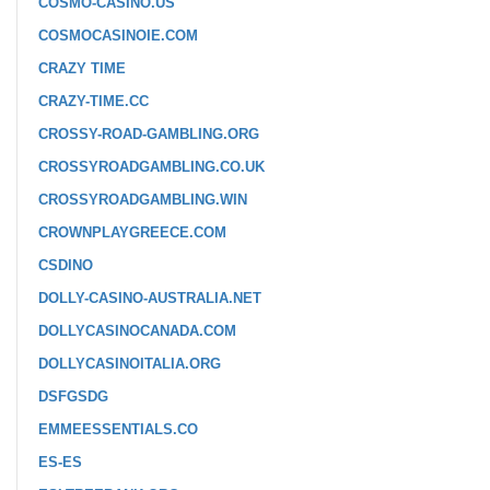
COSMO-CASINO.US
COSMOCASINOIE.COM
CRAZY TIME
CRAZY-TIME.CC
CROSSY-ROAD-GAMBLING.ORG
CROSSYROADGAMBLING.CO.UK
CROSSYROADGAMBLING.WIN
CROWNPLAYGREECE.COM
CSDINO
DOLLY-CASINO-AUSTRALIA.NET
DOLLYCASINOCANADA.COM
DOLLYCASINOITALIA.ORG
DSFGSDG
EMMEESSENTIALS.CO
ES-ES