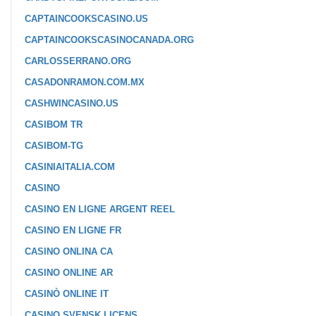
CAPTAINCOOKSCASINO.US
CAPTAINCOOKSCASINOCANADA.ORG
CARLOSSERRANO.ORG
CASADONRAMON.COM.MX
CASHWINCASINO.US
CASIBOM TR
CASIBOM-TG
CASINIAITALIA.COM
CASINO
CASINO EN LIGNE ARGENT REEL
CASINO EN LIGNE FR
CASINO ONLINA CA
CASINO ONLINE AR
CASINÒ ONLINE IT
CASINO SVENSK LICENS