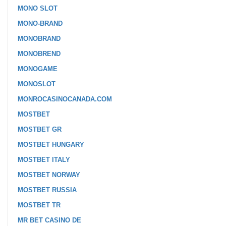
MONO SLOT
MONO-BRAND
MONOBRAND
MONOBREND
MONOGAME
MONOSLOT
MONROCASINOCANADA.COM
MOSTBET
MOSTBET GR
MOSTBET HUNGARY
MOSTBET ITALY
MOSTBET NORWAY
MOSTBET RUSSIA
MOSTBET TR
MR BET CASINO DE