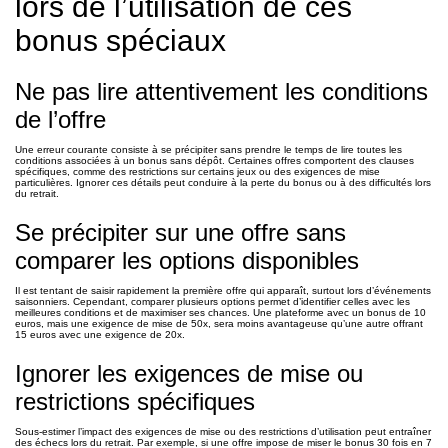
lors de l’utilisation de ces
bonus spéciaux
Ne pas lire attentivement les conditions
de l’offre
Une erreur courante consiste à se précipiter sans prendre le temps de lire toutes les
conditions associées à un bonus sans dépôt. Certaines offres comportent des clauses
spécifiques, comme des restrictions sur certains jeux ou des exigences de mise
particulières. Ignorer ces détails peut conduire à la perte du bonus ou à des difficultés lors
du retrait.
Se précipiter sur une offre sans
comparer les options disponibles
Il est tentant de saisir rapidement la première offre qui apparaît, surtout lors d’événements
saisonniers. Cependant, comparer plusieurs options permet d’identifier celles avec les
meilleures conditions et de maximiser ses chances. Une plateforme avec un bonus de 10
euros, mais une exigence de mise de 50x, sera moins avantageuse qu’une autre offrant
15 euros avec une exigence de 20x.
Ignorer les exigences de mise ou
restrictions spécifiques
Sous-estimer l’impact des exigences de mise ou des restrictions d’utilisation peut entraîner
des échecs lors du retrait. Par exemple, si une offre impose de miser le bonus 30 fois en 7