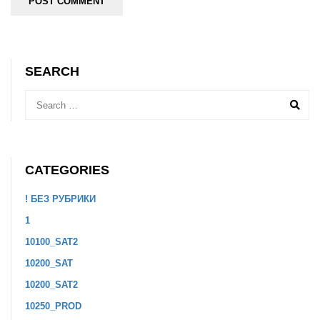
SEARCH
CATEGORIES
! БЕЗ РУБРИКИ
1
10100_SAT2
10200_SAT
10200_SAT2
10250_PROD