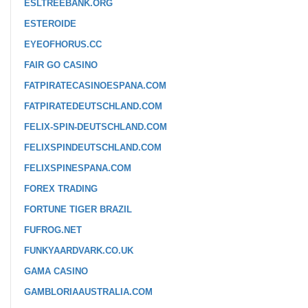
ESLTREEBANK.ORG
ESTEROIDE
EYEOFHORUS.CC
FAIR GO CASINO
FATPIRATECASINOESPANA.COM
FATPIRATEDEUTSCHLAND.COM
FELIX-SPIN-DEUTSCHLAND.COM
FELIXSPINDEUTSCHLAND.COM
FELIXSPINESPANA.COM
FOREX TRADING
FORTUNE TIGER BRAZIL
FUFROG.NET
FUNKYAARDVARK.CO.UK
GAMA CASINO
GAMBLORIAAUSTRALIA.COM