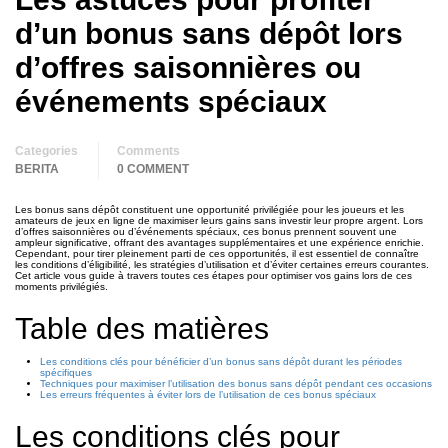
d’un bonus sans dépôt lors
d’offres saisonnières ou
événements spéciaux
Categories
Comments
BERITA
0 COMMENT
Les bonus sans dépôt constituent une opportunité privilégiée pour les joueurs et les
amateurs de jeux en ligne de maximiser leurs gains sans investir leur propre argent. Lors
d’offres saisonnières ou d’événements spéciaux, ces bonus prennent souvent une
ampleur significative, offrant des avantages supplémentaires et une expérience enrichie.
Cependant, pour tirer pleinement parti de ces opportunités, il est essentiel de connaître
les conditions d’éligibilité, les stratégies d’utilisation et d’éviter certaines erreurs courantes.
Cet article vous guide à travers toutes ces étapes pour optimiser vos gains lors de ces
moments privilégiés.
Table des matières
Les conditions clés pour bénéficier d’un bonus sans dépôt durant les périodes
spécifiques
Techniques pour maximiser l’utilisation des bonus sans dépôt pendant ces occasions
Les erreurs fréquentes à éviter lors de l’utilisation de ces bonus spéciaux
Les conditions clés pour