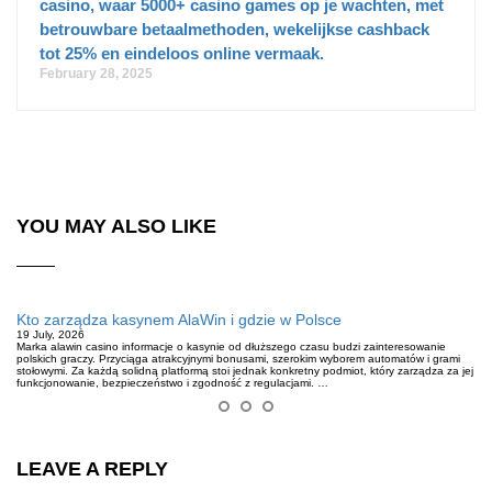
casino, waar 5000+ casino games op je wachten, met
betrouwbare betaalmethoden, wekelijkse cashback
tot 25% en eindeloos online vermaak.
February 28, 2025
YOU MAY ALSO LIKE
Kto zarządza kasynem AlaWin i gdzie w Polsce
19 July, 2026
Marka alawin casino informacje o kasynie od dłuższego czasu budzi zainteresowanie
polskich graczy. Przyciąga atrakcyjnymi bonusami, szerokim wyborem automatów i grami
stołowymi. Za każdą solidną platformą stoi jednak konkretny podmiot, który zarządza za jej
funkcjonowanie, bezpieczeństwo i zgodność z regulacjami. …
LEAVE A REPLY