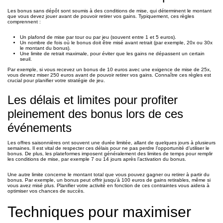
Les bonus sans dépôt sont soumis à des conditions de mise, qui déterminent le montant
que vous devez jouer avant de pouvoir retirer vos gains. Typiquement, ces règles
comprennent :
Un plafond de mise par tour ou par jeu (souvent entre 1 et 5 euros).
Un nombre de fois où le bonus doit être misé avant retrait (par exemple, 20x ou 30x
le montant du bonus).
Une limite de retrait maximale, pour éviter que les gains ne dépassent un certain
seuil.
Par exemple, si vous recevez un bonus de 10 euros avec une exigence de mise de 25x,
vous devrez miser 250 euros avant de pouvoir retirer vos gains. Connaître ces règles est
crucial pour planifier votre stratégie de jeu.
Les délais et limites pour profiter
pleinement des bonus lors de ces
événements
Les offres saisonnières ont souvent une durée limitée, allant de quelques jours à plusieurs
semaines. Il est vital de respecter ces délais pour ne pas perdre l’opportunité d’utiliser le
bonus. De plus, les plateformes imposent généralement des limites de temps pour remplir
les conditions de mise, par exemple 7 ou 14 jours après l’activation du bonus.
Une autre limite concerne le montant total que vous pouvez gagner ou retirer à partir du
bonus. Par exemple, un bonus peut offrir jusqu’à 100 euros de gains retirables, même si
vous avez misé plus. Planifier votre activité en fonction de ces contraintes vous aidera à
optimiser vos chances de succès.
Techniques pour maximiser