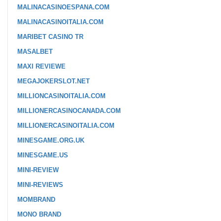
MALINACASINOESPANA.COM
MALINACASINOITALIA.COM
MARIBET CASINO TR
MASALBET
MAXI REVIEWE
MEGAJOKERSLOT.NET
MILLIONCASINOITALIA.COM
MILLIONERCASINOCANADA.COM
MILLIONERCASINOITALIA.COM
MINESGAME.ORG.UK
MINESGAME.US
MINI-REVIEW
MINI-REVIEWS
MOMBRAND
MONO BRAND