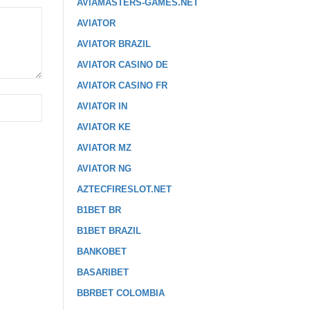
AVIAMASTERS-GAMES.NET
AVIATOR
AVIATOR BRAZIL
AVIATOR CASINO DE
AVIATOR CASINO FR
AVIATOR IN
AVIATOR KE
AVIATOR MZ
AVIATOR NG
AZTECFIRESLOT.NET
B1BET BR
B1BET BRAZIL
BANKOBET
BASARIBET
BBRBET COLOMBIA