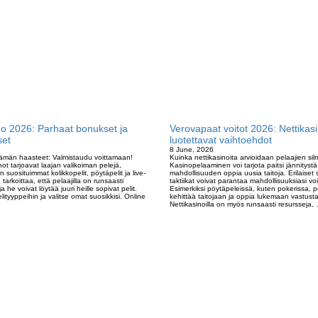
no 2026: Parhaat bonukset ja
Verovapaat voitot 2026: Nettikasi
et
luotettavat vaihtoehdot
6
8 June, 2026
lämän haasteet: Valmistaudu voittamaan!
Kuinka nettikasinoita arvioidaan pelaajien sil
ot tarjoavat laajan valikoiman pelejä,
Kasinopelaaminen voi tarjota paitsi jännityst
 suosituimmat kolikkopelit, pöytäpelit ja live-
mahdollisuuden oppia uusia taitoja. Erilaiset s
tarkoittaa, että pelaajilla on runsaasti
taktiikat voivat parantaa mahdollisuuksiasi voi
a he voivat löytää juuri heille sopivat pelit.
Esimerkiksi pöytäpeleissä, kuten pokerissa, p
elityyppeihin ja valitse omat suosikkisi. Online
kehittää taitojaan ja oppia lukemaan vastusta
Nettikasinoilla on myös runsaasti resursseja,