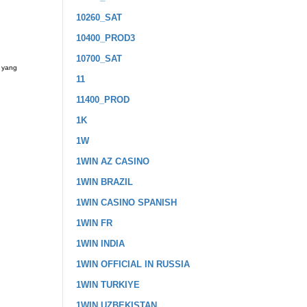
10260_SAT
10400_PROD3
10700_SAT
s yang
11
11400_PROD
1K
1W
1WIN AZ CASINO
1WIN BRAZIL
1WIN CASINO SPANISH
1WIN FR
1WIN INDIA
1WIN OFFICIAL IN RUSSIA
1WIN TURKIYE
1WIN UZBEKISTAN