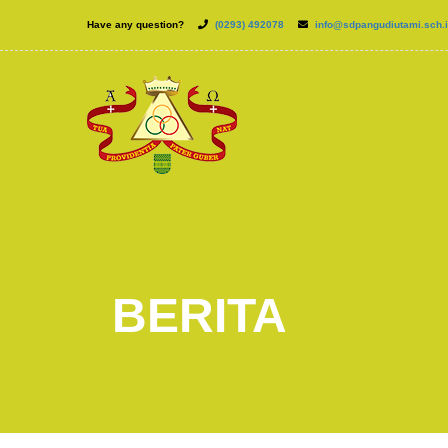
Have any question?
(0293) 492078
info@sdpangudiutami.sch.
BERITA