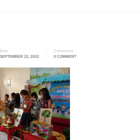
Date
Comments
SEPTEMBER 22, 2022
0 COMMENT