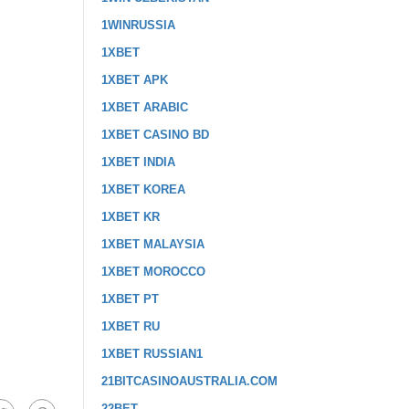
1WINRUSSIA
1XBET
1XBET APK
1XBET ARABIC
1XBET CASINO BD
1XBET INDIA
1XBET KOREA
1XBET KR
1XBET MALAYSIA
1XBET MOROCCO
1XBET PT
1XBET RU
1XBET RUSSIAN1
21BITCASINOAUSTRALIA.COM
22BET