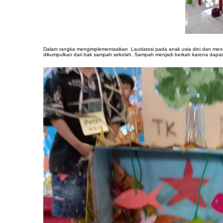
Dalam rangka mengimplementasikan Laudatosi pada anak usia dini dan menga
dikumpulkan dari bak sampah sekolah. Sampah menjadi berkah karena dapat