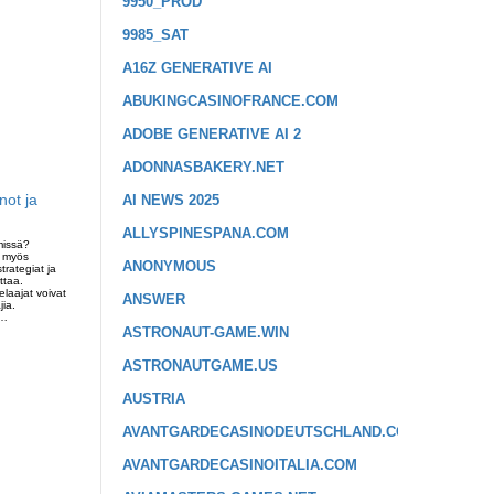
9950_PROD
9985_SAT
A16Z GENERATIVE AI
ABUKINGCASINOFRANCE.COM
ADOBE GENERATIVE AI 2
ADONNASBAKERY.NET
not ja
AI NEWS 2025
ALLYSPINESPANA.COM
missä?
ä myös
ANONYMOUS
trategiat ja
ttaa.
elaajat voivat
ANSWER
jia.
 …
ASTRONAUT-GAME.WIN
ASTRONAUTGAME.US
AUSTRIA
AVANTGARDECASINODEUTSCHLAND.COM
AVANTGARDECASINOITALIA.COM