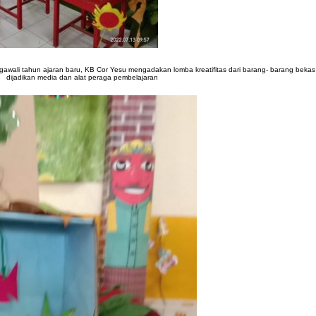
wali tahun ajaran baru, KB Cor Yesu mengadakan lomba kreatifitas dari barang- barang beka
 dijadikan media dan alat peraga pembelajaran